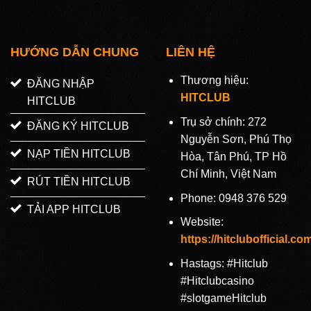
HƯỚNG DẪN CHUNG
LIÊN HỆ
Thương hiệu:
ĐĂNG NHẬP
HITCLUB
HITCLUB
Trụ sở chính:
272
ĐĂNG KÝ HITCLUB
Nguyễn Sơn, Phú Thọ
NẠP TIỀN HITCLUB
Hòa, Tân Phú, TP Hồ
Chí Minh, Việt Nam
RÚT TIỀN HITCLUB
Phone:
0948 376 529
TẢI APP HITCLUB
Website:
https://hitclubofficial.com
Hastags: #Hitclub
#Hitclubcasino
#slotgameHitclub