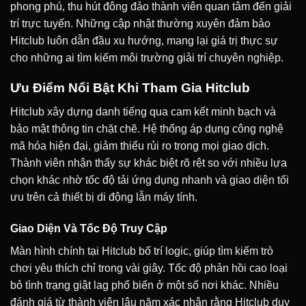
phong phú, thu hút đông đảo thành viên quan tâm đến giải
trí trực tuyến. Những cập nhật thường xuyên đảm bảo
Hitclub luôn dẫn đầu xu hướng, mang lại giá trị thực sự
cho những ai tìm kiếm môi trường giải trí chuyên nghiệp.
Ưu Điểm Nổi Bật Khi Tham Gia Hitclub
Hitclub xây dựng danh tiếng qua cam kết minh bạch và
bảo mật thông tin chặt chẽ. Hệ thống áp dụng công nghệ
mã hóa hiện đại, giảm thiểu rủi ro trong mọi giao dịch.
Thành viên nhận thấy sự khác biệt rõ rệt so với nhiều lựa
chọn khác nhờ tốc độ tải ứng dụng nhanh và giao diện tối
ưu trên cả thiết bị di động lẫn máy tính.
Giao Diện Và Tốc Độ Truy Cập
Màn hình chính tại Hitclub bố trí logic, giúp tìm kiếm trò
chơi yêu thích chỉ trong vài giây. Tốc độ phản hồi cao loại
bỏ tình trạng giật lag phổ biến ở một số nơi khác. Nhiều
đánh giá từ thành viên lâu năm xác nhận rằng Hitclub duy